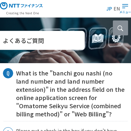
メ
JP
EN
イ
メニュー
ン
コ
ン
テ
よくあるご質問
ン
ツ
に
ス
What is the "banchi gou nashi (no
キ
ッ
land number and land number
プ
extension)" in the address field on the
online application screen for
"Omatome Seikyu Service (combined
billing method)" or "Web Billing"?
Please put a check in the box if you don’t have