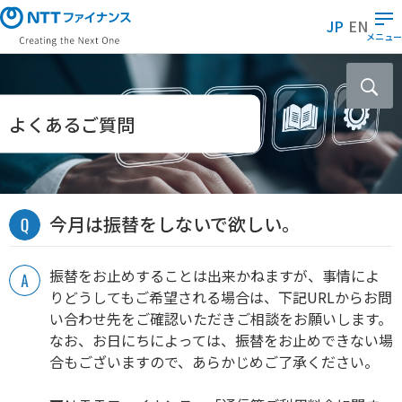
メ
JP
EN
イ
メニュー
ン
コ
ン
テ
よくあるご質問
ン
ツ
に
ス
今月は振替をしないで欲しい。
キ
ッ
プ
振替をお止めすることは出来かねますが、事情によ
りどうしてもご希望される場合は、下記URLからお問
い合わせ先をご確認いただきご相談をお願いします。
なお、お日にちによっては、振替をお止めできない場
合もございますので、あらかじめご了承ください。