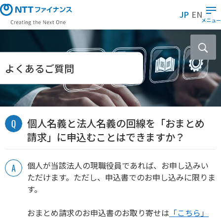
メ
JP
EN
イ
メニュー
ン
コ
ン
テ
よくあるご質問
ン
ツ
に
ス
個人名義と法人名義の回線を「おまとめ
キ
ッ
請求」に申込むことはできますか？
プ
個人が当該法人の現職役員であれば、お申し込みい
ただけます。ただし、申込書でのお申し込みに限りま
す。
おまとめ請求のお申込書のお取り寄せは
「こちら」