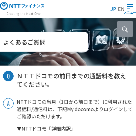
メ
JP
EN
イ
メニュー
ン
コ
ン
テ
よくあるご質問
ン
ツ
に
ス
ＮＴＴドコモの前日までの通話料を教え
キ
ッ
てください。
プ
NTTドコモの当月（1日から前日まで）に利用された
通話料/通信料は、下記My docomoよりログインして
ご確認いただけます。
▼NTTドコモ「詳細内訳」