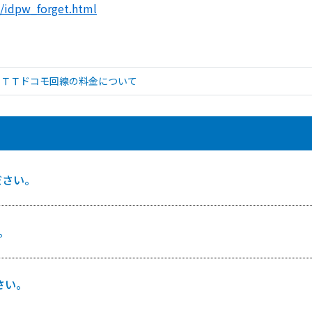
pc/idpw_forget.html
ＮＴＴドコモ回線の料金について
ださい。
。
さい。