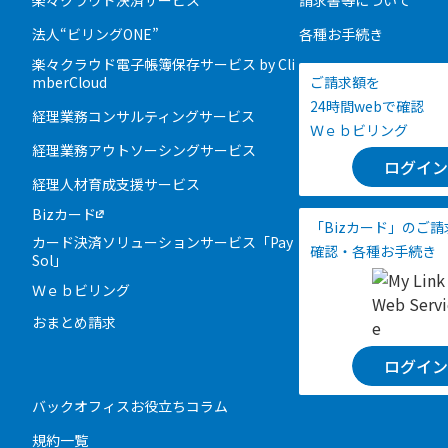
楽々クラウド決済サービス
請求書等について
法人“ビリングONE”
各種お手続き
楽々クラウド電子帳簿保存サービス by Cli
mberCloud
ご請求額を
24時間webで確認
経理業務コンサルティングサービス
Ｗｅｂビリング
経理業務アウトソーシングサービス
ログイン
経理人材育成支援サービス
Bizカード
「Bizカード」のご
カード決済ソリューションサービス「Pay
確認・各種お手続き
Sol」
Ｗｅｂビリング
おまとめ請求
ログイン
バックオフィスお役立ちコラム
規約一覧