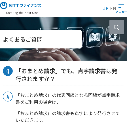
メ
JP
EN
イ
メニュー
ン
コ
ン
テ
よくあるご質問
ン
ツ
に
ス
「おまとめ請求」でも、点字請求書は発
キ
ッ
行されますか？
プ
「おまとめ請求」の代表回線となる回線が点字請求
書をご利用の場合は、
「おまとめ請求」の請求書も点字により発行させて
いただきます。