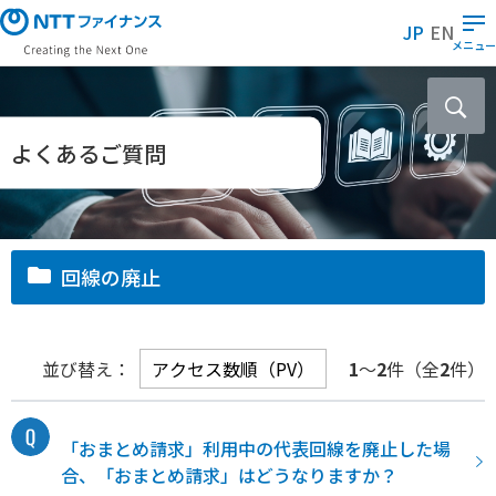
メ
JP
EN
イ
メニュー
ン
コ
ン
テ
よくあるご質問
ン
ツ
に
ス
回線の廃止
キ
ッ
プ
並び替え：
1
～
2
件（全
2
件）
「おまとめ請求」利用中の代表回線を廃止した場
合、「おまとめ請求」はどうなりますか？