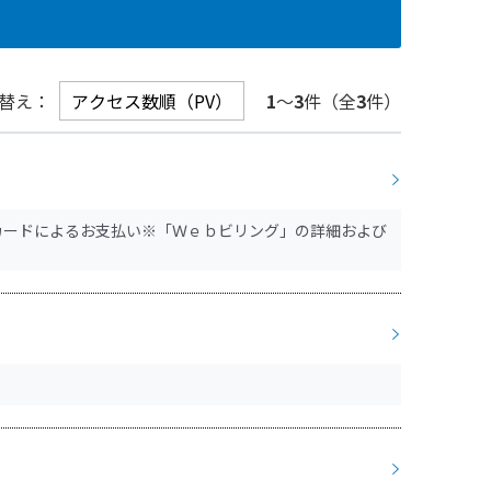
替え：
1
～
3
件（全
3
件）
カードによるお支払い※「Ｗｅｂビリング」の詳細および