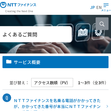
メ
JP
EN
イ
メニュー
ン
コ
ン
テ
よくあるご質問
ン
ツ
に
ス
サービス概要
キ
ッ
プ
並び替え：
1
～
3
件（全
3
件）
ＮＴＴファイナンスを名乗る電話がかかってきた
が、かかってきた番号が本当にＮＴＴファイナン