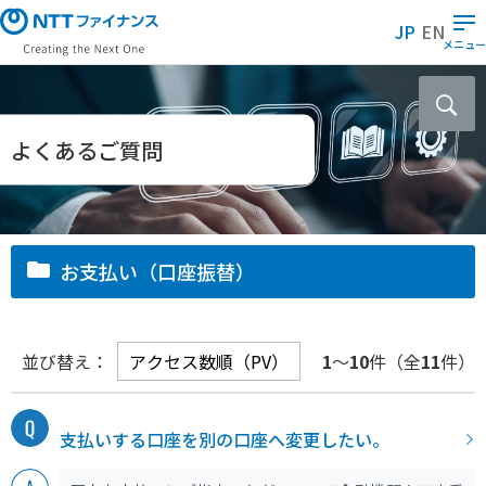
メ
JP
EN
イ
メニュー
ン
コ
ン
テ
よくあるご質問
ン
ツ
に
ス
お支払い（口座振替）
キ
ッ
プ
並び替え：
1
～
10
件（全
11
件）
支払いする口座を別の口座へ変更したい。