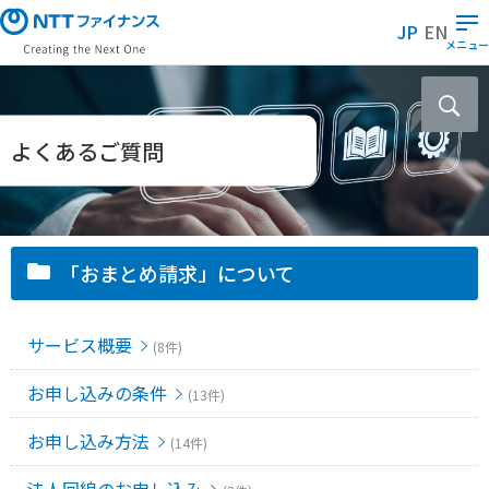
メ
JP
EN
イ
メニュー
ン
コ
ン
テ
よくあるご質問
ン
ツ
に
ス
「おまとめ請求」について
キ
ッ
プ
サービス概要
(8件)
お申し込みの条件
(13件)
お申し込み方法
(14件)