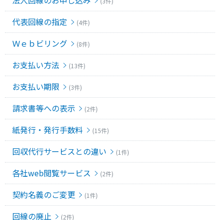
法人回線のお申し込み
(3件)
代表回線の指定
(4件)
Ｗｅｂビリング
(8件)
お支払い方法
(13件)
お支払い期限
(3件)
請求書等への表示
(2件)
紙発行・発行手数料
(15件)
回収代行サービスとの違い
(1件)
各社web閲覧サービス
(2件)
契約名義のご変更
(1件)
回線の廃止
(2件)