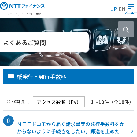
メ
JP
EN
イ
メニュー
ン
コ
ン
テ
よくあるご質問
ン
ツ
に
ス
紙発行・発行手数料
キ
ッ
プ
並び替え：
1
～
10
件（全
10
件）
ＮＴＴドコモから届く請求書等の発行手数料をか
からないように手続きをしたい。郵送を止めた