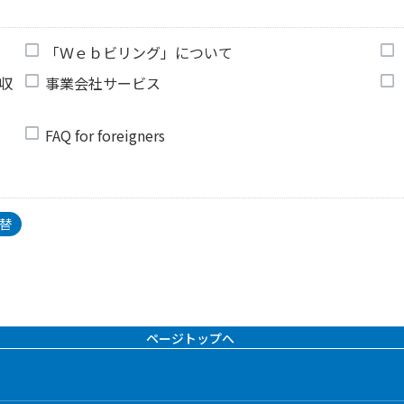
「Ｗｅｂビリング」について
収
事業会社サービス
FAQ for foreigners
替
ページトップへ