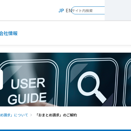
JP
EN
会社情報
め請求」について
「おまとめ請求」のご解約