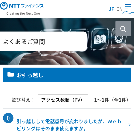
メ
JP
EN
イ
メニュー
ン
コ
ン
テ
よくあるご質問
ン
ツ
に
ス
お引っ越し
キ
ッ
プ
並び替え：
1
～
1
件（全
1
件）
引っ越しして電話番号が変わりましたが、Ｗｅｂ
ビリングはそのまま使えますか。