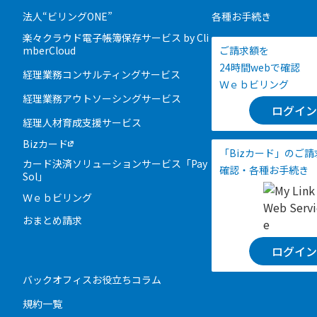
法人“ビリングONE”
各種お手続き
楽々クラウド電子帳簿保存サービス by Cli
mberCloud
ご請求額を
24時間webで確認
経理業務コンサルティングサービス
Ｗｅｂビリング
経理業務アウトソーシングサービス
ログイン
経理人材育成支援サービス
Bizカード
「Bizカード」のご
カード決済ソリューションサービス「Pay
確認・各種お手続き
Sol」
Ｗｅｂビリング
おまとめ請求
ログイン
バックオフィスお役立ちコラム
規約一覧