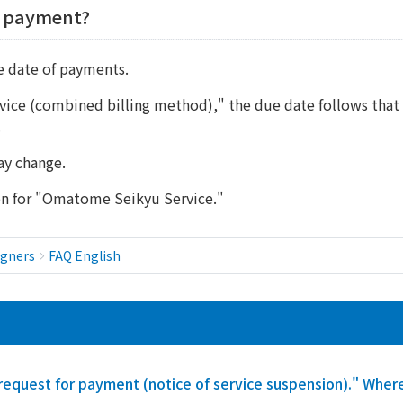
y payment?
ue date of payments.
e (combined billing method)," the due date follows that of 
.
ay change.
ion for "Omatome Seikyu Service."
igners
FAQ English
equest for payment (notice of service suspension)." Where 