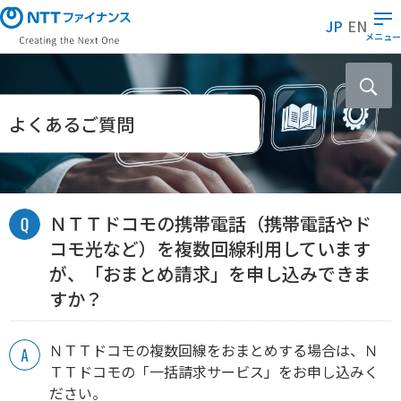
メ
JP
EN
イ
メニュー
ン
コ
ン
テ
よくあるご質問
ン
ツ
に
ス
ＮＴＴドコモの携帯電話（携帯電話やド
キ
ッ
コモ光など）を複数回線利用しています
プ
が、「おまとめ請求」を申し込みできま
すか？
ＮＴＴドコモの複数回線をおまとめする場合は、Ｎ
ＴＴドコモの「一括請求サービス」をお申し込みく
ださい。